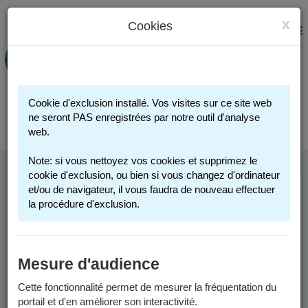
x
Cookies
PORTAIL FAMILLE
MENU
Préinscription scolaire - Accueils
périscolaires - Restauration scolaire -
Sports
Cookie d'exclusion installé. Vos visites sur ce site web
Connexion
ne seront PAS enregistrées par notre outil d'analyse
web.
Note: si vous nettoyez vos cookies et supprimez le
cookie d'exclusion, ou bien si vous changez d'ordinateur
et/ou de navigateur, il vous faudra de nouveau effectuer
INFOS UTILES
la procédure d'exclusion.
Comment me connecter ?
Mesure d'audience
Vous possédez un compte :
Cette fonctionnalité permet de mesurer la fréquentation du
portail et d'en améliorer son interactivité.
Si vous avez au moins un enfant actuellement