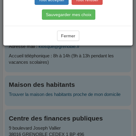
Contacts
Sauvegarder mes choix
Plateforme Famille
Fermer
Téléphone :
04 76 76 38 38
Adresse mail :
kiosque@grenoble.fr
Accueil téléphonique : 8h à 14h (9h à 13h pendant les
vacances scolaires)
Maison des habitants
Trouver la maison des habitants proche de mon domicile
Centre des finances publiques
9 boulevard Joseph Vallier
38016 GRENOBLE CEDEX 1 BP 496