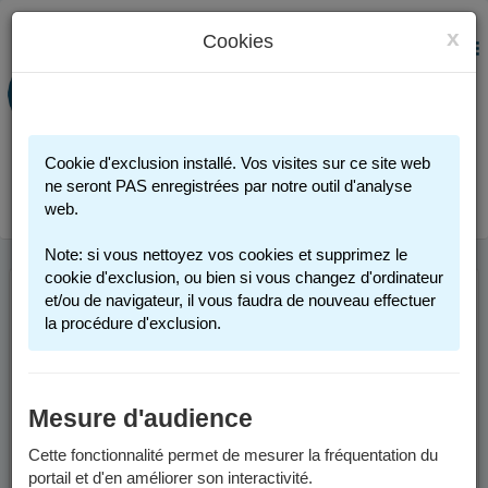
x
Cookies
PORTAIL FAMILLE
MENU
Préinscription scolaire - Accueils
périscolaires - Restauration scolaire -
Sports
Cookie d'exclusion installé. Vos visites sur ce site web
Connexion
ne seront PAS enregistrées par notre outil d'analyse
web.
Note: si vous nettoyez vos cookies et supprimez le
cookie d'exclusion, ou bien si vous changez d'ordinateur
et/ou de navigateur, il vous faudra de nouveau effectuer
INFOS UTILES
la procédure d'exclusion.
Comment me connecter ?
Mesure d'audience
Vous possédez un compte :
Cette fonctionnalité permet de mesurer la fréquentation du
portail et d'en améliorer son interactivité.
Si vous avez au moins un enfant actuellement