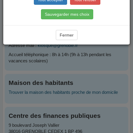
Contacts
Sauvegarder mes choix
Plateforme Famille
Fermer
Téléphone :
04 76 76 38 38
Adresse mail :
kiosque@grenoble.fr
Accueil téléphonique : 8h à 14h (9h à 13h pendant les
vacances scolaires)
Maison des habitants
Trouver la maison des habitants proche de mon domicile
Centre des finances publiques
9 boulevard Joseph Vallier
38016 GRENOBLE CEDEX 1 BP 496