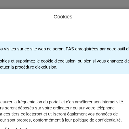
Cookies
s périscolaires - Restauration scolaire - Sports
os visites sur ce site web ne seront PAS enregistrées par notre outil
INFOS UT
okies et supprimez le cookie d'exclusion, ou bien si vous changez d'o
ctuer la procédure d'exclusion.
ent me connecter ?
s possédez un compte :
surer la fréquentation du portail et d'en améliorer son interactivité.
rs seront déposés sur votre ordinateur ou sur votre téléphone
Si vous avez au moins un enfant actuellement scolarisé dans une école
 ces tiers collecteront et utiliseront également vos données de
dernières années,
 leur sont propres, conformément à leur politique de confidentialité.
Si vous ou vos enfants avez pratiqué une activité sportive municipa