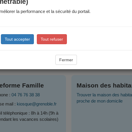
métrable)
code famille se trouve sur les documents que nous vous avons transmis (
 d'oubli, vous pouvez demander vos identifiants à la Plateforme Fami
éliorer la performance et la sécurité du portail.
s ne possédez pas de compte :
ment si vous ne vous trouvez pas dans une des catégories enumérée
s la
page de connexion
. Attention, si vous créez un compte alors que
Tout accepter
Tout refuser
:
04 76 76 38 
e question, contactez le service Plateforme Famille
Fermer
acts
teforme Famille
Maison des habita
hone :
04 76 76 38 38
Trouver la maison des habita
proche de mon domicile
se mail :
kiosque@grenoble.fr
l téléphonique : 8h à 14h (9h à
ndant les vacances scolaires)