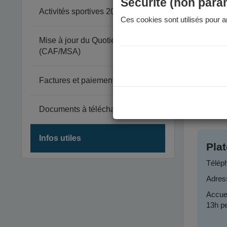
Sécurité (non para
Votre 
Activités sportives 2026-2027
En cas
Ces cookies sont utilisés pour am
Vou
Mise à jour du Quotient Familial
Unique
(CAF/MSA)
depui
Factures et paiement
Pour tout
Cont
Documents à télécharger
Infos utiles
Pla
Télép
Adres
Accuei
13h pe