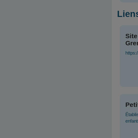
Liens
Site
Gre
https:
Pet
Établi
enfant