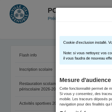
PORTAIL FAMILLE
Préinscription scolaire - Accueil
Cookie d'exclusion installé. V
Note: si vous nettoyez vos co
Flash info
il vous faudra de nouveau effe
Inscription scolaire
Comm
Mesure d'audience
Restauration scolaire et
Vou
Cette fonctionnalité permet de me
périscolaire 2026-2027
Si vous y consentez, des traceu
mobile. Les traceurs déposés par
Activités sportives 2025-2026
navigation pour des finalités qui