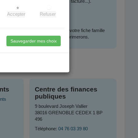
certificat d'inscription scolaire, facture...).
lle.
Accepter
Refuser
s ci-dessus, vous pouvez créer votre fiche famille
 vous en avez déjà un, nous le supprimerons.
Sauvegarder mes choix
38
nts
Centre des finances
publiques
nts
9 boulevard Joseph Vallier
38016 GRENOBLE CEDEX 1 BP
496
Téléphone:
04 76 03 39 80