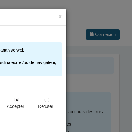
x
Connexion
 d'analyse web.
ILES
rdinateur et/ou de navigateur,
Accepter
Refuser
 publique ou privée, ou qui l'a été au cours des trois
le au cours des deux dernières années.