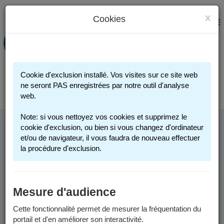
x
Cookies
PORTAIL FAMILLE
MENU
Préinscription scolaire - Accueils
périscolaires - Restauration scolaire -
Sports
Cookie d'exclusion installé. Vos visites sur ce site web
Connexion
ne seront PAS enregistrées par notre outil d'analyse
web.
Note: si vous nettoyez vos cookies et supprimez le
cookie d'exclusion, ou bien si vous changez d'ordinateur
et/ou de navigateur, il vous faudra de nouveau effectuer
INFOS UTILES
la procédure d'exclusion.
Comment me connecter ?
Mesure d'audience
Vous possédez un compte :
Cette fonctionnalité permet de mesurer la fréquentation du
portail et d'en améliorer son interactivité.
Si vous avez au moins un enfant actuellement