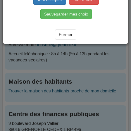
Contacts
Sauvegarder mes choix
Plateforme Famille
Fermer
Téléphone :
04 76 76 38 38
Adresse mail :
kiosque@grenoble.fr
Accueil téléphonique : 8h à 14h (9h à 13h pendant les
vacances scolaires)
Maison des habitants
Trouver la maison des habitants proche de mon domicile
Centre des finances publiques
9 boulevard Joseph Vallier
38016 GRENOBLE CEDEX 1 BP 496