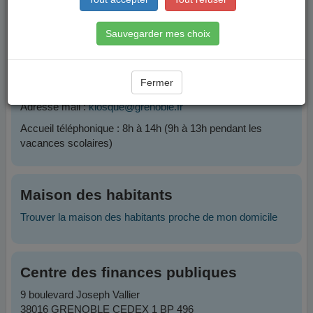
Contacts
Sauvegarder mes choix
Plateforme Famille
Fermer
Téléphone :
04 76 76 38 38
Adresse mail :
kiosque@grenoble.fr
Accueil téléphonique : 8h à 14h (9h à 13h pendant les
vacances scolaires)
Maison des habitants
Trouver la maison des habitants proche de mon domicile
Centre des finances publiques
9 boulevard Joseph Vallier
38016 GRENOBLE CEDEX 1 BP 496