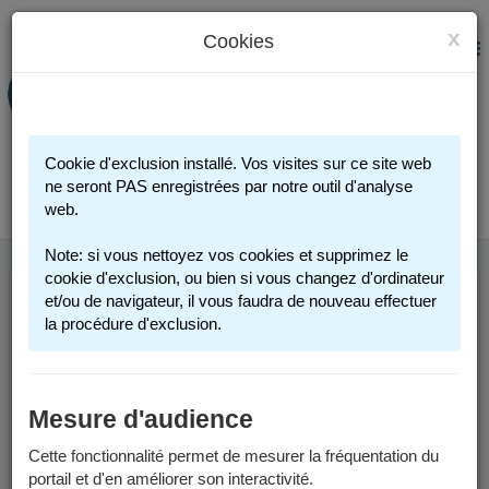
x
Cookies
PORTAIL FAMILLE
MENU
Préinscription scolaire - Accueils
périscolaires - Restauration scolaire -
Sports
Cookie d'exclusion installé. Vos visites sur ce site web
Connexion
ne seront PAS enregistrées par notre outil d'analyse
web.
Note: si vous nettoyez vos cookies et supprimez le
cookie d'exclusion, ou bien si vous changez d'ordinateur
et/ou de navigateur, il vous faudra de nouveau effectuer
INFOS UTILES
la procédure d'exclusion.
Comment me connecter ?
Mesure d'audience
Vous possédez un compte :
Cette fonctionnalité permet de mesurer la fréquentation du
portail et d'en améliorer son interactivité.
Si vous avez au moins un enfant actuellement