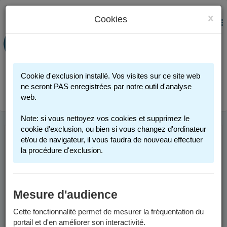
x
Cookies
PORTAIL FAMILLE
MENU
Préinscription scolaire - Accueils
périscolaires - Restauration scolaire -
Sports
Cookie d'exclusion installé. Vos visites sur ce site web
Connexion
ne seront PAS enregistrées par notre outil d'analyse
web.
Note: si vous nettoyez vos cookies et supprimez le
cookie d'exclusion, ou bien si vous changez d'ordinateur
et/ou de navigateur, il vous faudra de nouveau effectuer
INFOS UTILES
la procédure d'exclusion.
Comment me connecter ?
Mesure d'audience
Vous possédez un compte :
Cette fonctionnalité permet de mesurer la fréquentation du
portail et d'en améliorer son interactivité.
Si vous avez au moins un enfant actuellement