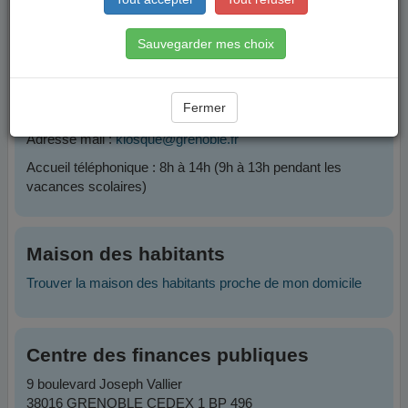
Contacts
Sauvegarder mes choix
Plateforme Famille
Fermer
Téléphone :
04 76 76 38 38
Adresse mail :
kiosque@grenoble.fr
Accueil téléphonique : 8h à 14h (9h à 13h pendant les
vacances scolaires)
Maison des habitants
Trouver la maison des habitants proche de mon domicile
Centre des finances publiques
9 boulevard Joseph Vallier
38016 GRENOBLE CEDEX 1 BP 496