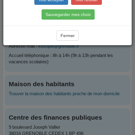
Contacts
Sauvegarder mes choix
Plateforme Famille
Fermer
Téléphone :
04 76 76 38 38
Adresse mail :
kiosque@grenoble.fr
Accueil téléphonique : 8h à 14h (9h à 13h pendant les
vacances scolaires)
Maison des habitants
Trouver la maison des habitants proche de mon domicile
Centre des finances publiques
9 boulevard Joseph Vallier
38016 GRENOBLE CEDEX 1 BP 496