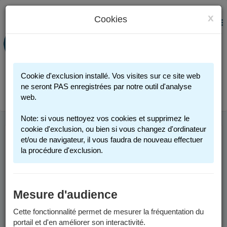
x
Cookies
PORTAIL FAMILLE
MENU
Préinscription scolaire - Accueils
périscolaires - Restauration scolaire -
Sports
Cookie d'exclusion installé. Vos visites sur ce site web
Connexion
ne seront PAS enregistrées par notre outil d'analyse
web.
Note: si vous nettoyez vos cookies et supprimez le
cookie d'exclusion, ou bien si vous changez d'ordinateur
et/ou de navigateur, il vous faudra de nouveau effectuer
INFOS UTILES
la procédure d'exclusion.
Comment me connecter ?
Mesure d'audience
Vous possédez un compte :
Cette fonctionnalité permet de mesurer la fréquentation du
portail et d'en améliorer son interactivité.
Si vous avez au moins un enfant actuellement