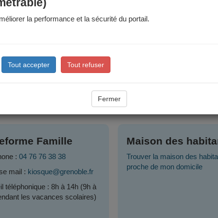
métrable)
code famille se trouve sur les documents que nous vous avons transmis (
 d'oubli, vous pouvez demander vos identifiants à la Plateforme Fami
éliorer la performance et la sécurité du portail.
s ne possédez pas de compte :
ment si vous ne vous trouvez pas dans une des catégories enumérée
s la
page de connexion
. Attention, si vous créez un compte alors que
Tout accepter
Tout refuser
:
04 76 76 38 
e question, contactez le service Plateforme Famille
Fermer
acts
teforme Famille
Maison des habita
hone :
04 76 76 38 38
Trouver la maison des habita
proche de mon domicile
se mail :
kiosque@grenoble.fr
l téléphonique : 8h à 14h (9h à
ndant les vacances scolaires)