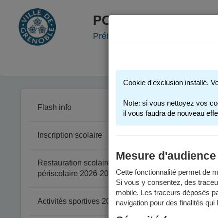
PORTAIL FAMILLE
Préinscription scolaire - Accueil
Cookie d'exclusion installé. V
Note: si vous nettoyez vos co
Flash info
il vous faudra de nouveau effe
Inscription scolaire
Comm
Mesure d'audience
Restauration scolaire et
Vou
Cette fonctionnalité permet de me
périscolaire 2026-2027
Si vous y consentez, des traceu
mobile. Les traceurs déposés par
Activités sportives 2025-2026
navigation pour des finalités qui