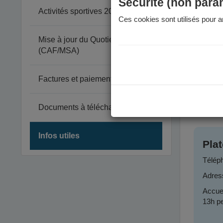
Sécurité (non para
Votre 
Activités sportives 2026-2027
En cas
Ces cookies sont utilisés pour am
Vou
Mise à jour du Quotient Familial
Unique
(CAF/MSA)
depui
Factures et paiement
Pour tout
Cont
Documents à télécharger
Infos utiles
Pla
Télép
Adres
Accuei
13h pe