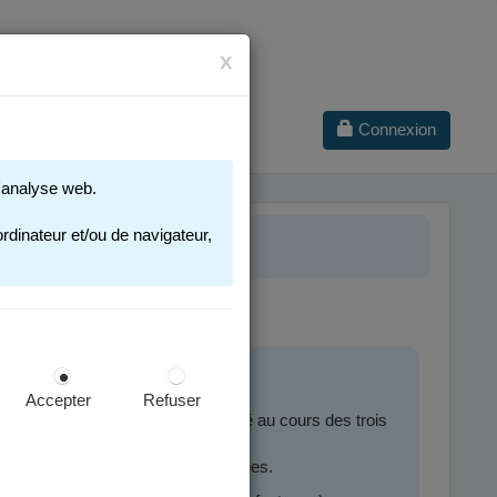
x
Connexion
 d'analyse web.
ILES
rdinateur et/ou de navigateur,
Accepter
Refuser
 publique ou privée, ou qui l'a été au cours des trois
le au cours des deux dernières années.