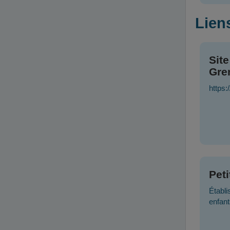
Liens
Site
Gre
https:
Pet
Établi
enfant