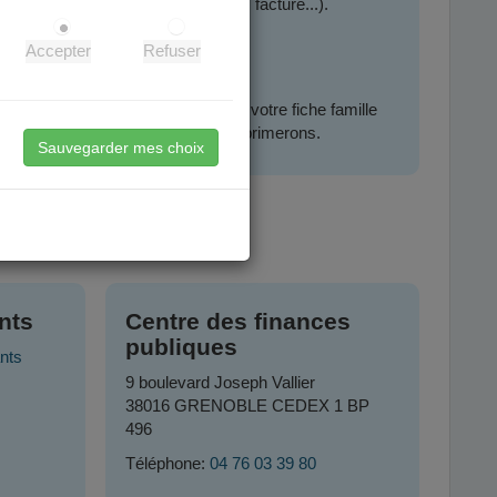
certificat d'inscription scolaire, facture...).
lle.
Accepter
Refuser
s ci-dessus, vous pouvez créer votre fiche famille
 vous en avez déjà un, nous le supprimerons.
Sauvegarder mes choix
38
nts
Centre des finances
publiques
nts
9 boulevard Joseph Vallier
38016 GRENOBLE CEDEX 1 BP
496
Téléphone:
04 76 03 39 80