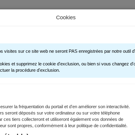
Cookies
s périscolaires - Restauration scolaire - Sports
os visites sur ce site web ne seront PAS enregistrées par notre outil
INFOS UT
okies et supprimez le cookie d'exclusion, ou bien si vous changez d'o
ctuer la procédure d'exclusion.
ent me connecter ?
s possédez un compte :
surer la fréquentation du portail et d'en améliorer son interactivité.
rs seront déposés sur votre ordinateur ou sur votre téléphone
Si vous avez au moins un enfant actuellement scolarisé dans une école
 ces tiers collecteront et utiliseront également vos données de
dernières années,
 leur sont propres, conformément à leur politique de confidentialité.
Si vous ou vos enfants avez pratiqué une activité sportive municipa