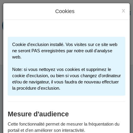
x
Cookies
PORTAIL FAMILLE
MENU
Préinscription scolaire - Accueils
périscolaires - Restauration scolaire -
Sports
Cookie d'exclusion installé. Vos visites sur ce site web
Connexion
ne seront PAS enregistrées par notre outil d'analyse
web.
Note: si vous nettoyez vos cookies et supprimez le
cookie d'exclusion, ou bien si vous changez d'ordinateur
et/ou de navigateur, il vous faudra de nouveau effectuer
INFOS UTILES
la procédure d'exclusion.
Comment me connecter ?
Mesure d'audience
Vous possédez un compte :
Cette fonctionnalité permet de mesurer la fréquentation du
portail et d'en améliorer son interactivité.
Si vous avez au moins un enfant actuellement