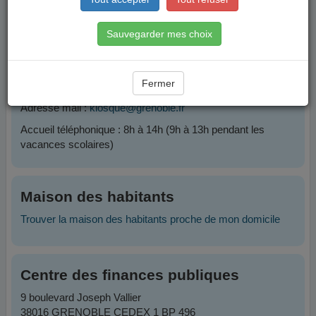
Contacts
Sauvegarder mes choix
Plateforme Famille
Fermer
Téléphone :
04 76 76 38 38
Adresse mail :
kiosque@grenoble.fr
Accueil téléphonique : 8h à 14h (9h à 13h pendant les
vacances scolaires)
Maison des habitants
Trouver la maison des habitants proche de mon domicile
Centre des finances publiques
9 boulevard Joseph Vallier
38016 GRENOBLE CEDEX 1 BP 496