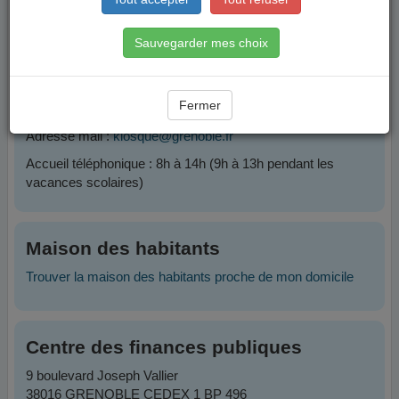
Contacts
Sauvegarder mes choix
Plateforme Famille
Fermer
Téléphone :
04 76 76 38 38
Adresse mail :
kiosque@grenoble.fr
Accueil téléphonique : 8h à 14h (9h à 13h pendant les
vacances scolaires)
Maison des habitants
Trouver la maison des habitants proche de mon domicile
Centre des finances publiques
9 boulevard Joseph Vallier
38016 GRENOBLE CEDEX 1 BP 496