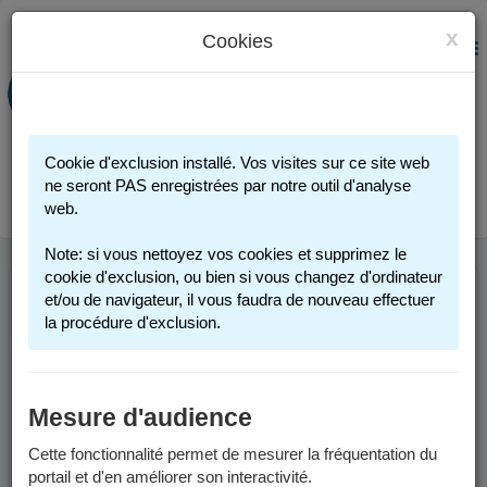
x
Cookies
PORTAIL FAMILLE
MENU
Préinscription scolaire - Accueils
périscolaires - Restauration scolaire -
Sports
Cookie d'exclusion installé. Vos visites sur ce site web
Connexion
ne seront PAS enregistrées par notre outil d'analyse
web.
Note: si vous nettoyez vos cookies et supprimez le
cookie d'exclusion, ou bien si vous changez d'ordinateur
et/ou de navigateur, il vous faudra de nouveau effectuer
INFOS UTILES
la procédure d'exclusion.
Comment me connecter ?
Mesure d'audience
Vous possédez un compte :
Cette fonctionnalité permet de mesurer la fréquentation du
portail et d'en améliorer son interactivité.
Si vous avez au moins un enfant actuellement