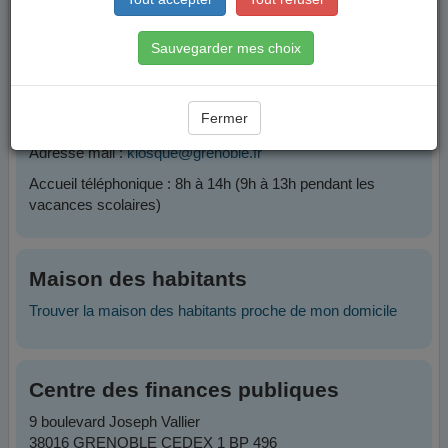
Contacts
Sauvegarder mes choix
Plateforme Famille
Fermer
Téléphone :
04 76 76 38 38
Adresse mail :
kiosque@grenoble.fr
Accueil téléphonique : 8h à 14h (9h à 13h pendant les
vacances scolaires)
Maison des habitants
Trouver la maison des habitants proche de mon domicile
Centre des finances publiques
9 boulevard Joseph Vallier
38016 GRENOBLE CEDEX 1 BP 496