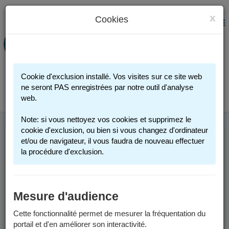
x
Cookies
PORTAIL FAMILLE
MENU
Préinscription scolaire - Accueils
périscolaires - Restauration scolaire -
Sports
Cookie d'exclusion installé. Vos visites sur ce site web
Connexion
ne seront PAS enregistrées par notre outil d'analyse
web.
Note: si vous nettoyez vos cookies et supprimez le
cookie d'exclusion, ou bien si vous changez d'ordinateur
et/ou de navigateur, il vous faudra de nouveau effectuer
INFOS UTILES
la procédure d'exclusion.
Comment me connecter ?
Mesure d'audience
Vous possédez un compte :
Cette fonctionnalité permet de mesurer la fréquentation du
portail et d'en améliorer son interactivité.
Si vous avez au moins un enfant actuellement