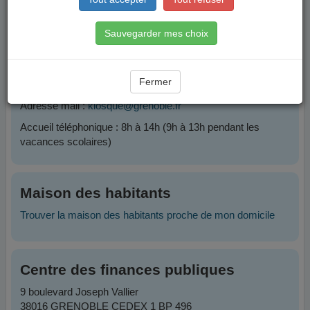
Contacts
Sauvegarder mes choix
Plateforme Famille
Fermer
Téléphone :
04 76 76 38 38
Adresse mail :
kiosque@grenoble.fr
Accueil téléphonique : 8h à 14h (9h à 13h pendant les
vacances scolaires)
Maison des habitants
Trouver la maison des habitants proche de mon domicile
Centre des finances publiques
9 boulevard Joseph Vallier
38016 GRENOBLE CEDEX 1 BP 496