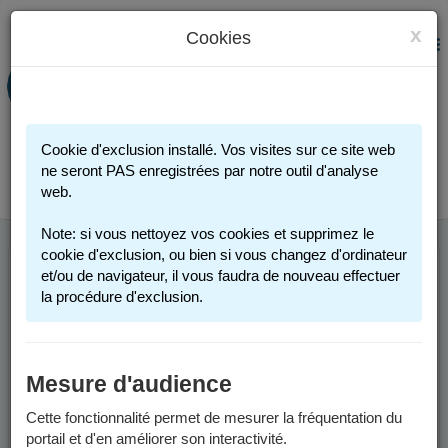
x
Cookies
PORTAIL FAMILLE
MENU
Préinscription scolaire - Accueils
périscolaires - Restauration scolaire -
Sports
Cookie d'exclusion installé. Vos visites sur ce site web
Connexion
ne seront PAS enregistrées par notre outil d'analyse
web.
Note: si vous nettoyez vos cookies et supprimez le
cookie d'exclusion, ou bien si vous changez d'ordinateur
et/ou de navigateur, il vous faudra de nouveau effectuer
INFOS UTILES
la procédure d'exclusion.
Comment me connecter ?
Mesure d'audience
Vous possédez un compte :
Cette fonctionnalité permet de mesurer la fréquentation du
portail et d'en améliorer son interactivité.
Si vous avez au moins un enfant actuellement