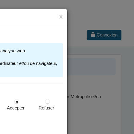
x
Connexion
 d'analyse web.
PAIEMENT
rdinateur et/ou de navigateur,
rvice de Gestion Comptable Grenoble-Métropole et/ou
Accepter
Refuser
 celles émises jusqu'en mai 2026.