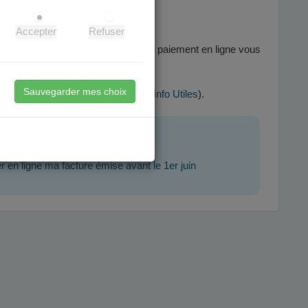
 être réglées :
Accepter
Refuser
grâce au système sécurisé de paiement en ligne vous
P),
e.
Sauvegarder mes choix
buraliste ou partenaire agréé (
voir Info Utiles
).
ement
r en ligne ma facture émise avant le 1er juin