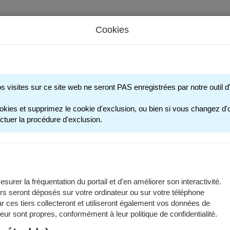
Cookies
s périscolaires - Restauration scolaire - Sports
os visites sur ce site web ne seront PAS enregistrées par notre outil
FACTURES ET 
okies et supprimez le cookie d'exclusion, ou bien si vous changez d'o
ctuer la procédure d'exclusion.
ures
1er juin 2026, les factures sont envoyées par voie postale par le Se
dans votre
Espace Finances Publiques
.
surer la fréquentation du portail et d'en améliorer son interactivité.
es que vous pouvez consulter sur le Portail Famille sont uniquement
rs seront déposés sur votre ordinateur ou sur votre téléphone
 ces tiers collecteront et utiliseront également vos données de
 leur sont propres, conformément à leur politique de confidentialité.
ment des factures