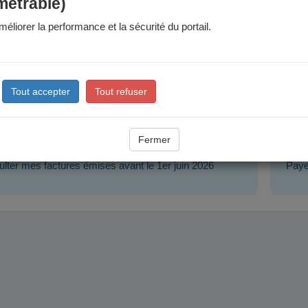
métrable)
tés de paiement sont détaillées sur les factures. Les factures peuvent
éliorer la performance et la sécurité du portail.
 les factures émises avant le 1er juin 2026 : en ligne (par PAYFI
ez régler vos factures par carte bancaire ou par prélèvement unitair
 chèque
Tout accepter
Tout refuser
: auprès d'un 
spèce (dans la limite de 300 €) ou en carte bancaire
tures
Pai
Fermer
lter mes factures émises avant le 1er juin 2026
Paye