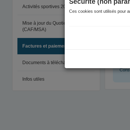
Sécurité (non para
Activités sportives 2026-2027
Les modali
Ces cookies sont utilisés pour am
Pour
Mise à jour du Quotient Familial
pouv
(CAF/MSA)
Par
En e
Factures et paiement
Fac
Documents à télécharger
Consu
Infos utiles