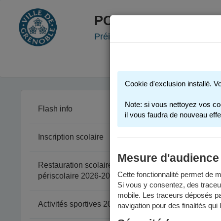
PORTAIL FAMILLE
Préinscription scolaire - Accueil
Cookie d'exclusion installé. V
Note: si vous nettoyez vos co
Flash info
il vous faudra de nouveau effe
Inscription scolaire
Fact
Mesure d'audience
Depuis le 
Restauration scolaire et
déposées 
Cette fonctionnalité permet de me
périscolaire 2026-2027
Les factur
Si vous y consentez, des traceu
mobile. Les traceurs déposés par
Activités sportives 2025-2026
navigation pour des finalités qui
Paie