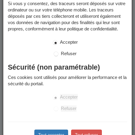
postale par le Service de Gestion Comptable Grenoble-
Si vous y consentez, des traceurs seront déposés sur votre
Métropole et/ou déposées dans votre
Espace Finances
ordinateur ou sur votre téléphone mobile. Les traceurs
Publiques
.
déposés par ces tiers collecteront et utiliseront également
vos données de navigation pour des finalités qui leur sont
Les factures que vous pouvez consulter sur le Portail Famille
propres, conformément à leur politique de confidentialité.
sont uniquement celles émises jusqu'en mai 2026.
Accepter
Paiement des factures
Refuser
Les modalités de paiement sont détaillées sur les factures. Les
Sécurité (non paramétrable)
factures peuvent être réglées :
Ces cookies sont utilisés pour améliorer la performance et la
Pour les factures émises avant le 1er juin 2026 : en
sécurité du portail.
grâce au système sécurisé de
ligne (par PAYFIP),
paiement en ligne vous pouvez régler vos factures par
Accepter
carte bancaire ou par prélèvement unitaire.
Par chèque
Refuser
En espèce (dans la limite de 300 €) ou en carte
: auprès d'un buraliste ou partenaire agréé (
voir
bancaire
Info Utiles
).
Tout accepter
Tout refuser