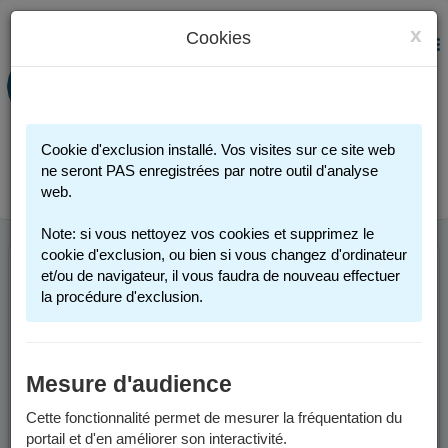
x
Cookies
PORTAIL FAMILLE
MENU
Préinscription scolaire - Accueils
périscolaires - Restauration scolaire -
Sports
Cookie d'exclusion installé. Vos visites sur ce site web
Connexion
ne seront PAS enregistrées par notre outil d'analyse
web.
Note: si vous nettoyez vos cookies et supprimez le
cookie d'exclusion, ou bien si vous changez d'ordinateur
et/ou de navigateur, il vous faudra de nouveau effectuer
FACTURES ET
la procédure d'exclusion.
PAIEMENT
Mesure d'audience
Factures
Cette fonctionnalité permet de mesurer la fréquentation du
Depuis le 1er juin 2026, les factures sont envoyées par voie
portail et d'en améliorer son interactivité.