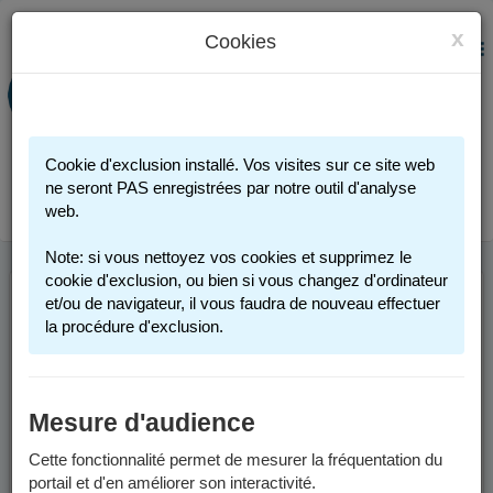
x
Cookies
PORTAIL FAMILLE
MENU
Préinscription scolaire - Accueils
périscolaires - Restauration scolaire -
Sports
Cookie d'exclusion installé. Vos visites sur ce site web
Connexion
ne seront PAS enregistrées par notre outil d'analyse
web.
Note: si vous nettoyez vos cookies et supprimez le
cookie d'exclusion, ou bien si vous changez d'ordinateur
et/ou de navigateur, il vous faudra de nouveau effectuer
FACTURES ET
la procédure d'exclusion.
PAIEMENT
Mesure d'audience
Factures
Cette fonctionnalité permet de mesurer la fréquentation du
Depuis le 1er juin 2026, les factures sont envoyées par voie
portail et d'en améliorer son interactivité.