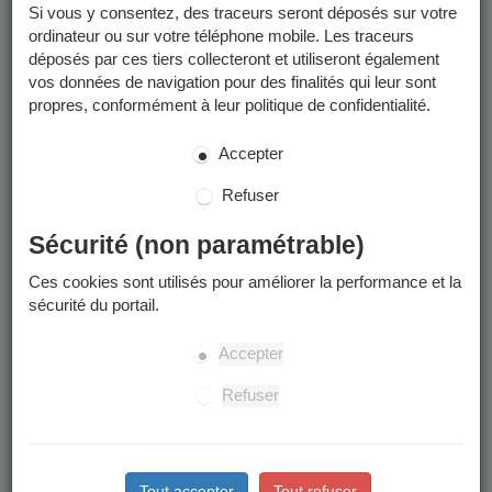
postale par le Service de Gestion Comptable Grenoble-
Si vous y consentez, des traceurs seront déposés sur votre
Métropole et/ou déposées dans votre
Espace Finances
ordinateur ou sur votre téléphone mobile. Les traceurs
Publiques
.
déposés par ces tiers collecteront et utiliseront également
vos données de navigation pour des finalités qui leur sont
Les factures que vous pouvez consulter sur le Portail Famille
propres, conformément à leur politique de confidentialité.
sont uniquement celles émises jusqu'en mai 2026.
Accepter
Paiement des factures
Refuser
Les modalités de paiement sont détaillées sur les factures. Les
Sécurité (non paramétrable)
factures peuvent être réglées :
Ces cookies sont utilisés pour améliorer la performance et la
Pour les factures émises avant le 1er juin 2026 : en
sécurité du portail.
grâce au système sécurisé de
ligne (par PAYFIP),
paiement en ligne vous pouvez régler vos factures par
Accepter
carte bancaire ou par prélèvement unitaire.
Par chèque
Refuser
En espèce (dans la limite de 300 €) ou en carte
: auprès d'un buraliste ou partenaire agréé (
voir
bancaire
Info Utiles
).
Tout accepter
Tout refuser