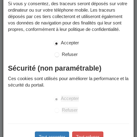
postale par le Service de Gestion Comptable Grenoble-
Si vous y consentez, des traceurs seront déposés sur votre
Métropole et/ou déposées dans votre
Espace Finances
ordinateur ou sur votre téléphone mobile. Les traceurs
Publiques
.
déposés par ces tiers collecteront et utiliseront également
vos données de navigation pour des finalités qui leur sont
Les factures que vous pouvez consulter sur le Portail Famille
propres, conformément à leur politique de confidentialité.
sont uniquement celles émises jusqu'en mai 2026.
Accepter
Paiement des factures
Refuser
Les modalités de paiement sont détaillées sur les factures. Les
Sécurité (non paramétrable)
factures peuvent être réglées :
Ces cookies sont utilisés pour améliorer la performance et la
Pour les factures émises avant le 1er juin 2026 : en
sécurité du portail.
grâce au système sécurisé de
ligne (par PAYFIP),
paiement en ligne vous pouvez régler vos factures par
Accepter
carte bancaire ou par prélèvement unitaire.
Par chèque
Refuser
En espèce (dans la limite de 300 €) ou en carte
: auprès d'un buraliste ou partenaire agréé (
voir
bancaire
Info Utiles
).
Tout accepter
Tout refuser