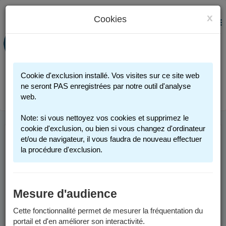
x
Cookies
PORTAIL FAMILLE
MENU
Préinscription scolaire - Accueils
périscolaires - Restauration scolaire -
Sports
Cookie d'exclusion installé. Vos visites sur ce site web
Connexion
ne seront PAS enregistrées par notre outil d'analyse
web.
Note: si vous nettoyez vos cookies et supprimez le
cookie d'exclusion, ou bien si vous changez d'ordinateur
et/ou de navigateur, il vous faudra de nouveau effectuer
FACTURES ET
la procédure d'exclusion.
PAIEMENT
Mesure d'audience
Factures
Cette fonctionnalité permet de mesurer la fréquentation du
Depuis le 1er juin 2026, les factures sont envoyées par voie
portail et d'en améliorer son interactivité.