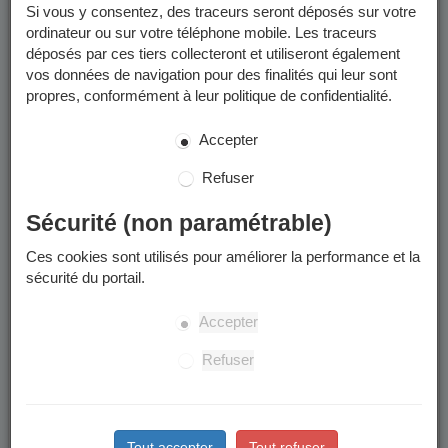
postale par le Service de Gestion Comptable Grenoble-
Si vous y consentez, des traceurs seront déposés sur votre
Métropole et/ou déposées dans votre
Espace Finances
ordinateur ou sur votre téléphone mobile. Les traceurs
Publiques
.
déposés par ces tiers collecteront et utiliseront également
vos données de navigation pour des finalités qui leur sont
Les factures que vous pouvez consulter sur le Portail Famille
propres, conformément à leur politique de confidentialité.
sont uniquement celles émises jusqu'en mai 2026.
Accepter
Paiement des factures
Refuser
Les modalités de paiement sont détaillées sur les factures. Les
Sécurité (non paramétrable)
factures peuvent être réglées :
Ces cookies sont utilisés pour améliorer la performance et la
Pour les factures émises avant le 1er juin 2026 : en
sécurité du portail.
grâce au système sécurisé de
ligne (par PAYFIP),
paiement en ligne vous pouvez régler vos factures par
Accepter
carte bancaire ou par prélèvement unitaire.
Par chèque
Refuser
En espèce (dans la limite de 300 €) ou en carte
: auprès d'un buraliste ou partenaire agréé (
voir
bancaire
Info Utiles
).
Tout accepter
Tout refuser