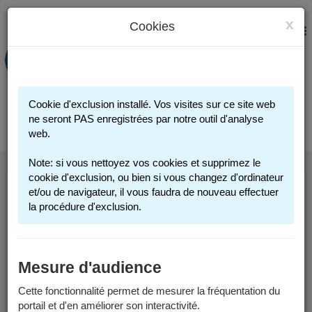
x
Cookies
PORTAIL FAMILLE
MENU
Préinscription scolaire - Accueils
périscolaires - Restauration scolaire -
Sports
Cookie d'exclusion installé. Vos visites sur ce site web
Connexion
ne seront PAS enregistrées par notre outil d'analyse
web.
Note: si vous nettoyez vos cookies et supprimez le
cookie d'exclusion, ou bien si vous changez d'ordinateur
et/ou de navigateur, il vous faudra de nouveau effectuer
FACTURES ET
la procédure d'exclusion.
PAIEMENT
Mesure d'audience
Factures
Cette fonctionnalité permet de mesurer la fréquentation du
Depuis le 1er juin 2026, les factures sont envoyées par voie
portail et d'en améliorer son interactivité.