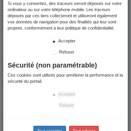
pouvez :
Si vous y consentez, des traceurs seront déposés sur votre
ordinateur ou sur votre téléphone mobile. Les traceurs
déposés par ces tiers collecteront et utiliseront également
Préinscrire votre enfant à l'école
vos données de navigation pour des finalités qui leur sont
Inscrire votre enfant à la restauration scolaire et aux
propres, conformément à leur politique de confidentialité.
accueils périscolaires (matin,midi,soir)
Effectuer une inscription à une activité sportive pour adulte
Accepter
ou pour enfant
Refuser
Consulter et mettre à jour vos coordonnées mail et
téléphoniques
Sécurité (non paramétrable)
Consulter et télécharger vos factures et autres documents
Ces cookies sont utilisés pour améliorer la performance et la
(règlements, flyers...)
sécurité du portail.
Payer vos factures en ligne
Accepter
Refuser
Comment me connecter ?
Votre code famille se trouve sur les documents que nous
vous avons transmis (certificat d'inscription scolaire,
Tout accepter
Tout refuser