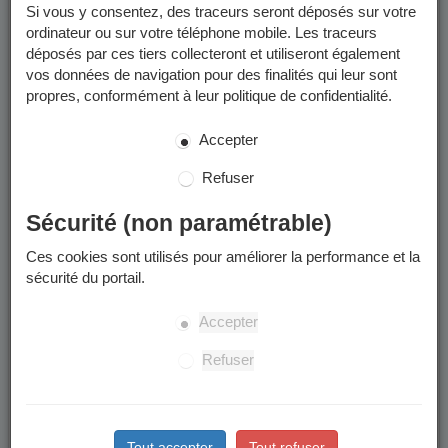
pouvez :
Si vous y consentez, des traceurs seront déposés sur votre
ordinateur ou sur votre téléphone mobile. Les traceurs
déposés par ces tiers collecteront et utiliseront également
Préinscrire votre enfant à l'école
vos données de navigation pour des finalités qui leur sont
Inscrire votre enfant à la restauration scolaire et aux
propres, conformément à leur politique de confidentialité.
accueils périscolaires (matin,midi,soir)
Effectuer une inscription à une activité sportive pour adulte
Accepter
ou pour enfant
Refuser
Consulter et mettre à jour vos coordonnées mail et
téléphoniques
Sécurité (non paramétrable)
Consulter et télécharger vos factures et autres documents
Ces cookies sont utilisés pour améliorer la performance et la
(règlements, flyers...)
sécurité du portail.
Payer vos factures en ligne
Accepter
Refuser
Comment me connecter ?
Votre code famille se trouve sur les documents que nous
vous avons transmis (certificat d'inscription scolaire,
Tout accepter
Tout refuser