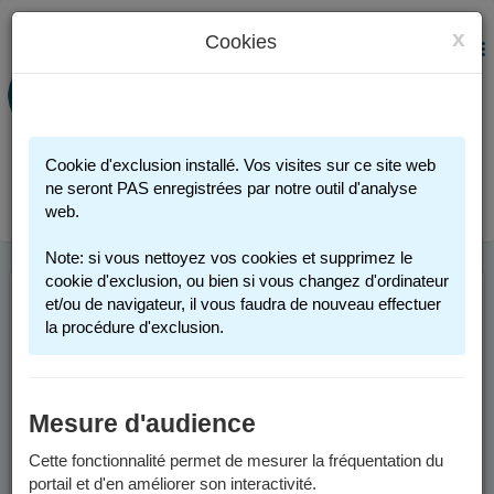
x
Cookies
PORTAIL FAMILLE
MENU
Préinscription scolaire - Accueils
périscolaires - Restauration scolaire -
Sports
Cookie d'exclusion installé. Vos visites sur ce site web
Connexion
ne seront PAS enregistrées par notre outil d'analyse
web.
Note: si vous nettoyez vos cookies et supprimez le
cookie d'exclusion, ou bien si vous changez d'ordinateur
et/ou de navigateur, il vous faudra de nouveau effectuer
BIENVENUE SUR
la procédure d'exclusion.
VOTRE PORTAIL
FAMILLE
Mesure d'audience
Cette fonctionnalité permet de mesurer la fréquentation du
En quelques clics, vous
portail et d'en améliorer son interactivité.