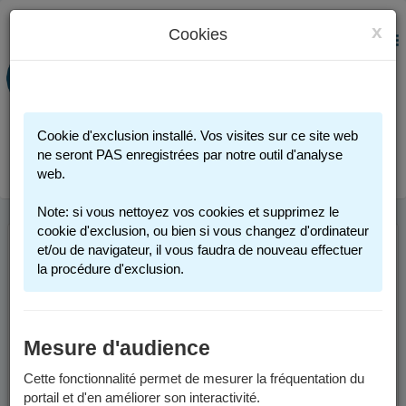
x
Cookies
PORTAIL FAMILLE
MENU
Préinscription scolaire - Accueils
périscolaires - Restauration scolaire -
Sports
Cookie d'exclusion installé. Vos visites sur ce site web
Connexion
ne seront PAS enregistrées par notre outil d'analyse
web.
Note: si vous nettoyez vos cookies et supprimez le
cookie d'exclusion, ou bien si vous changez d'ordinateur
et/ou de navigateur, il vous faudra de nouveau effectuer
BIENVENUE SUR
la procédure d'exclusion.
VOTRE PORTAIL
FAMILLE
Mesure d'audience
Cette fonctionnalité permet de mesurer la fréquentation du
En quelques clics, vous
portail et d'en améliorer son interactivité.