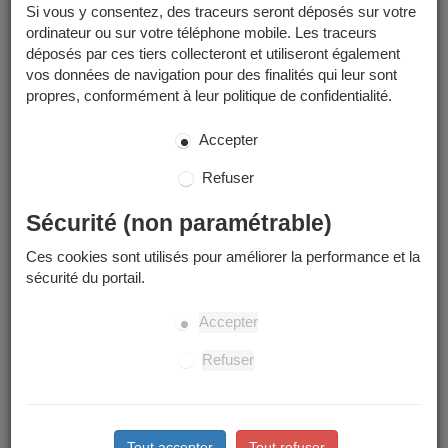
pouvez :
Si vous y consentez, des traceurs seront déposés sur votre
ordinateur ou sur votre téléphone mobile. Les traceurs
déposés par ces tiers collecteront et utiliseront également
Préinscrire votre enfant à l'école
vos données de navigation pour des finalités qui leur sont
Inscrire votre enfant à la restauration scolaire et aux
propres, conformément à leur politique de confidentialité.
accueils périscolaires (matin,midi,soir)
Effectuer une inscription à une activité sportive pour adulte
Accepter
ou pour enfant
Refuser
Consulter et mettre à jour vos coordonnées mail et
téléphoniques
Sécurité (non paramétrable)
Consulter et télécharger vos factures et autres documents
Ces cookies sont utilisés pour améliorer la performance et la
(règlements, flyers...)
sécurité du portail.
Payer vos factures en ligne
Accepter
Refuser
Comment me connecter ?
Votre code famille se trouve sur les documents que nous
vous avons transmis (certificat d'inscription scolaire,
Tout accepter
Tout refuser